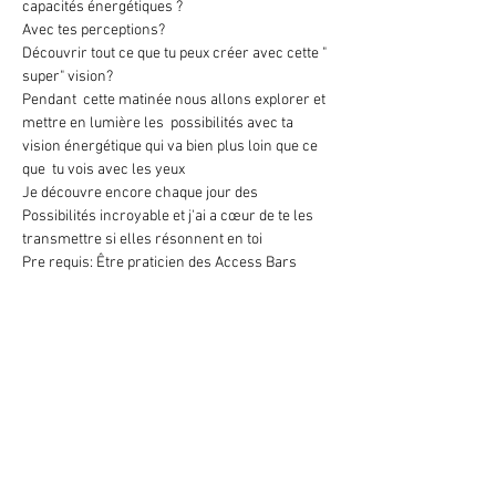
capacités énergétiques ?

Avec tes perceptions?

Découvrir tout ce que tu peux créer avec cette " 
super" vision?
Pendant  cette matinée nous allons explorer et 
mettre en lumière les  possibilités avec ta 
vision énergétique qui va bien plus loin que ce 
que  tu vois avec les yeux

Je découvre encore chaque jour des 
Possibilités incroyable et j'ai a cœur de te les 
transmettre si elles résonnent en toi
Pre requis: Être praticien des Access Bars
Investissement 44 euros
Dimanche 24 janvier de 9h30 à 13h30

sur l'ancienne route de Schoelcher à Fort de 
France

Viens explorer ton potentiel

Inscription par mail sev.birota@gmail.com