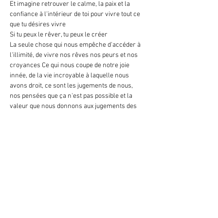
Et imagine retrouver le calme, la paix et la 
confiance à l'intérieur de toi pour vivre tout ce 
que tu désires vivre
Si tu peux le rêver, tu peux le créer
La seule chose qui nous empêche d'accéder à 
l'illimité, de vivre nos rêves nos peurs et nos 
croyances Ce qui nous coupe de notre joie 
innée, de la vie incroyable à laquelle nous 
avons droit, ce sont les jugements de nous, 
nos pensées que ça n'est pas possible et la 
valeur que nous donnons aux jugements des 
autres
Si tu changes tes croyances, si tu changes tes 
pensées tu changes toutes les possibilités Si tu 
te libères de toutes ces croyances limitantes…
En lire plus >
Partager cet événement