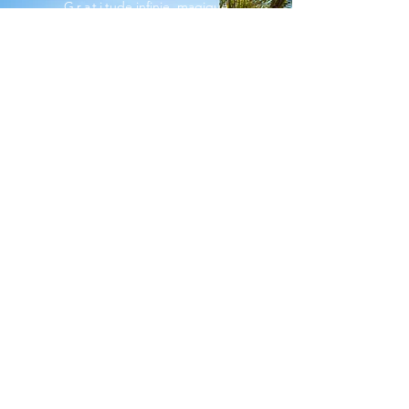
Grati
tude infinie, magique
Séverine. Pendant ces 7
jours, tu m'as permise de
réaliser que sans la véritable
connexion à notre corps
rien n'est possible. Qu'il
n'est plus question de lutte
mais de paix et d'intimité
pure avec soi. Je sais que
cet outil me manquait pour
enfin ressentir dans mes
cellules toutes les
possibilités infinies
maintenant j'avance main
dans la main avec mon
corps
Laetitia